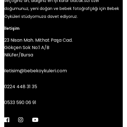
seçtiğiniz an, aldığınız en iyi karar olacak.Sizi özel
doğumunuz, yeni doğan ve bebek fotoğrafçılığı için Bebek
Öyküleri stüdyomuza davet ediyoruz.
İletişim
23 Nisan Mah. Mithat Paşa Cad.
Gökçen Sok No:1 A/B
Nilüfer/Bursa
iletisim@bebekoykuleri.com
0224 448 31 35
0533 590 06 91